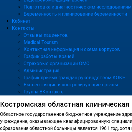
Подготовка к диагностическим исследованиям
Беременность и планирование беременности
Кабинет
Контакты
Отзывы пациентов
Medical Tourism
Контактная информация и схема корпусов
График работы врачей
Страховые организации ОМС
Администрация
График приема граждан руководством КОКБ
Вышестоящие и контролирующие органы
Группа ВКонтакте
Костромская областная клиническая
Областное государственное бюджетное учреждение здрав
учреждение, оказывающее квалифицированную специали
образования областной больницы является 1961 год, хотя